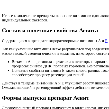
Не все комплексные препараты на основе витаминов одинаково 
индивидуальных факторов.
Состав и полезные свойства Аевита
Содержащиеся в препарате жирорастворимые витамины А и
Е
Так как указанные витамины легко разрушаются под воздейств
масло высокой степени очистки и желатин, из которого состои
Витамин А
— ретинола ацетат или в некоторых вариантах
процессах синтеза ДНК, половых гормонов. Без ретинол
Полезные свойства витамина Е
также многогранны. Токо
способствует процессу регенерации тканей.
Действуя в тандеме, витамины А и Е улучшают работу пищевар
Омолаживающий и регенирующий эффект действия витаминов от
Формы выпуска препарат Аевит
Двухкомпонентный препарат выпускают в виде: капсул, инъекц