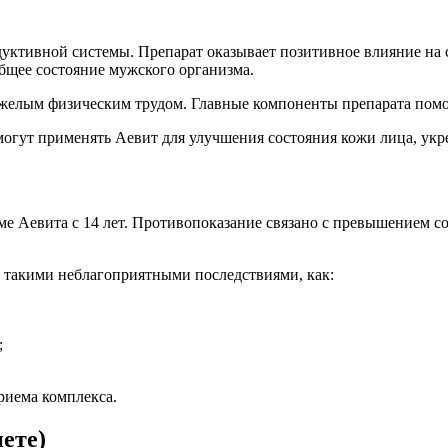
дуктивной системы. Препарат оказывает позитивное влияние на
бщее состояние мужского организма.
яжелым физическим трудом. Главные компоненты препарата помо
огут применять Аевит для улучшения состояния кожи лица, укре
е Аевита с 14 лет. Противопоказание связано с превышением с
т такими неблагоприятными последствиями, как:
;
риема комплекса.
ете)