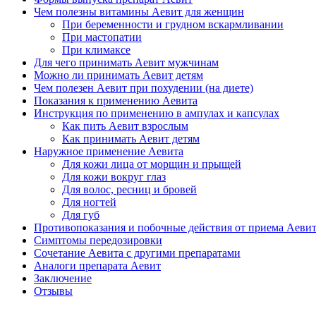
Чем полезны витамины Аевит для женщин
При беременности и грудном вскармливании
При мастопатии
При климаксе
Для чего принимать Аевит мужчинам
Можно ли принимать Аевит детям
Чем полезен Аевит при похудении (на диете)
Показания к применению Аевита
Инструкция по применению в ампулах и капсулах
Как пить Аевит взрослым
Как принимать Аевит детям
Наружное применение Аевита
Для кожи лица от морщин и прыщей
Для кожи вокруг глаз
Для волос, ресниц и бровей
Для ногтей
Для губ
Противопоказания и побочные действия от приема Аеви
Симптомы передозировки
Сочетание Аевита с другими препаратами
Аналоги препарата Аевит
Заключение
Отзывы