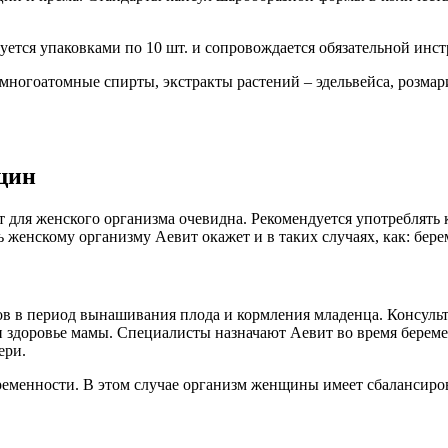
уется упаковками по 10 шт. и сопровождается обязательной инс
многоатомные спирты, экстракты растений – эдельвейса, розма
щин
для женского организма очевидна. Рекомендуется употреблять 
 женскому организму Аевит окажет и в таких случаях, как: бере
в в период вынашивания плода и кормления младенца. Консульта
 и здоровье мамы. Специалисты назначают Аевит во время берем
ери.
ременности. В этом случае организм женщины имеет сбалансиров