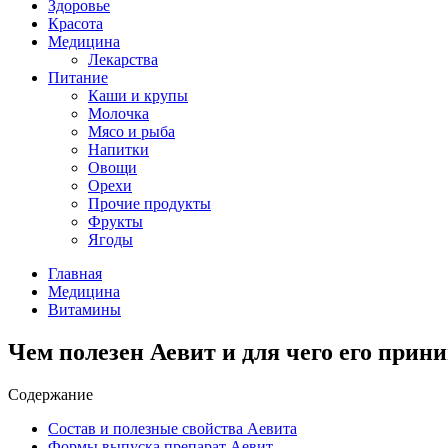
Здоровье
Красота
Медицина
Лекарства
Питание
Каши и крупы
Молочка
Мясо и рыба
Напитки
Овощи
Орехи
Прочие продукты
Фрукты
Ягоды
Главная
Медицина
Витамины
Чем полезен Аевит и для чего его прин
Содержание
Состав и полезные свойства Аевита
Формы выпуска препарат Аевит