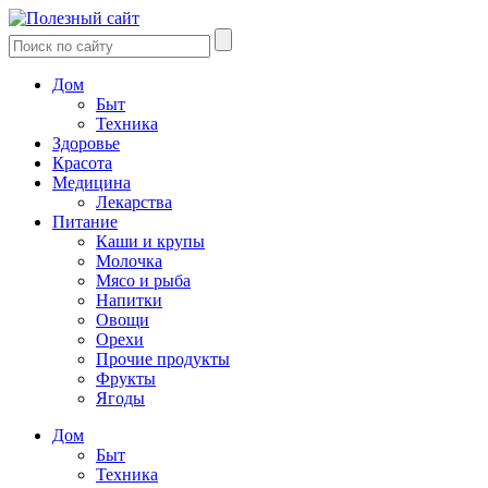
Дом
Быт
Техника
Здоровье
Красота
Медицина
Лекарства
Питание
Каши и крупы
Молочка
Мясо и рыба
Напитки
Овощи
Орехи
Прочие продукты
Фрукты
Ягоды
Дом
Быт
Техника