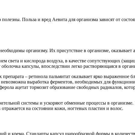
полезны. Польза и вред Аевита для организма зависят от состоя
необходимы организму. Их присутствие в организме, оказывает
ием света и кислорода воздуха, в качестве сопутствующих (за
т оболочка капсулы, впоследствии легко растворяющаяся в орган
 препарата – ретинола пальмитат оказывает ярко выраженное бл
а невозможна выработка ферментов, необходимых для функцион
ферола ацетат тормозит образование свободных радикалов, кото
ительной системы и ускоряют обменные процессы в организме. 
ражается на состоянии кожи, ногтевых пластин и волос.
ий и крема. Стандарты капсул шарообразной формы в количестве