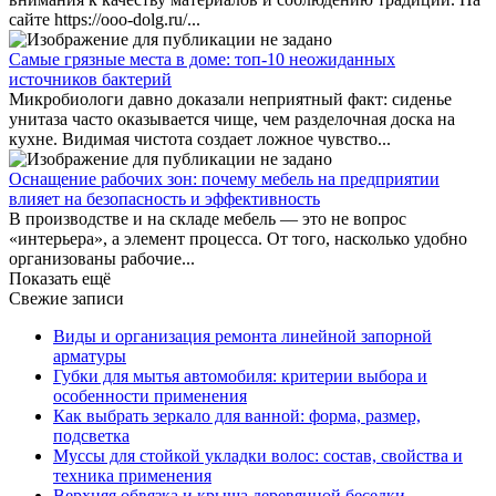
сайте https://ooo-dolg.ru/...
Самые грязные места в доме: топ-10 неожиданных
источников бактерий
Микробиологи давно доказали неприятный факт: сиденье
унитаза часто оказывается чище, чем разделочная доска на
кухне. Видимая чистота создает ложное чувство...
Оснащение рабочих зон: почему мебель на предприятии
влияет на безопасность и эффективность
В производстве и на складе мебель — это не вопрос
«интерьера», а элемент процесса. От того, насколько удобно
организованы рабочие...
Показать ещё
Свежие записи
Виды и организация ремонта линейной запорной
арматуры
Губки для мытья автомобиля: критерии выбора и
особенности применения
Как выбрать зеркало для ванной: форма, размер,
подсветка
Муссы для стойкой укладки волос: состав, свойства и
техника применения
Верхняя обвязка и крыша деревянной беседки