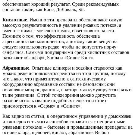
обеспечивает хороший результат. Среди рекомендуемых
составов такие, как Биос, ДеЛаваль, Sif.
Кислотные
. Именно эти препараты обеспечивают самую
высокую результативность в удалении ржавых потеков, а
вместе с ними – мочевого камня, известкового налета.
Помните о том, что эффективность обеспечена
агрессивностью компонентов, а потому такие вещества
следует использовать редко, чтобы не допустить порчу
санфаянса. Самыми популярными среди кислотных составов
называют «Санфор», Sarma и «Силит Бэнг».
Абразивные
. Опытные клинеры и хозяйки стараются как
можно реже использовать средства из этой группы, потому
что знают, что применительно к сантехническому
оборудованию абразивные составы не безопасны: они
оставляют микроцарапины, в которых аккумулируется грязь и
та же ржавчина. С этой точки зрения можно допустить
разовое использование подобных веществ и стоит
присмотреться к «Сарме» и «Саните».
Как видно из статьи, в оперативном управлении у домохозяек
и клинеров есть масса способов справиться с неприятными
ржавыми потеками – бытовые и промышленные препараты на
основе хлора, щелочей, кислот, абразивные. Выбор