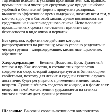
тщательно исполнять указания производителя. Как правило,
промышленным чистящим средствам уже придан наиболее
удобный и безопасный формат, продумана дозировка,
вычислено эффективное время выдержки, поэтому всем тем, у
кого есть доступ к бытовой химии, лучше воспользоваться
средствами из нижеприведенного списка. Использование
промышленных средств не отменяет принятие мер
безопасности в виде очков и перчаток.
Все средства, эффективное действие которых
распространяется на ржавчину, можно условно разделить на
четыре группы – хлорсодержащие, кислотные, щелочные,
абразивные.
Хлорсодержащие —
Белизна, Доместос, Дося, Туалетный
утенок и пр
.
Как известно, в составе этих препаратов
содержится хлор, который характеризуется отбеливающими
свойствами, поэтому для легких и средней тяжести случаев
достаточно будет регулярного применения именно таких
веществ. Лучше выбирать средство не жидкое, а в форме геля:
вещество такой консистенции удерживается на стенках
унитаза и потому дает лучший результат.
Щелочные
. Высокий уровень активности компонентов