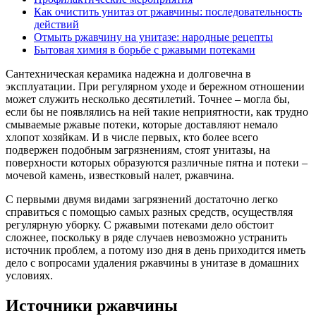
Как очистить унитаз от ржавчины: последовательность
действий
Отмыть ржавчину на унитазе: народные рецепты
Бытовая химия в борьбе с ржавыми потеками
Сантехническая керамика надежна и долговечна в
эксплуатации. При регулярном уходе и бережном отношении
может служить несколько десятилетий. Точнее – могла бы,
если бы не появлялись на ней такие неприятности, как трудно
смываемые ржавые потеки, которые доставляют немало
хлопот хозяйкам. И в числе первых, кто более всего
подвержен подобным загрязнениям, стоят унитазы, на
поверхности которых образуются различные пятна и потеки –
мочевой камень, известковый налет, ржавчина.
С первыми двумя видами загрязнений достаточно легко
справиться с помощью самых разных средств, осуществляя
регулярную уборку. С ржавыми потеками дело обстоит
сложнее, поскольку в ряде случаев невозможно устранить
источник проблем, а потому изо дня в день приходится иметь
дело с вопросами удаления ржавчины в унитазе в домашних
условиях.
Источники ржавчины