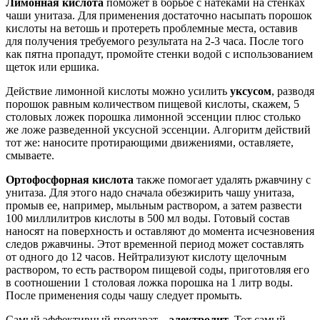
Лимонная кислота
поможет в борьбе с натеками на стенках
чаши унитаза. Для применения достаточно насыпать порошок
кислоты на ветошь и протереть проблемные места, оставив
для получения требуемого результата на 2-3 часа. После того
как пятна пропадут, промойте стенки водой с использованием
щеток или ершика.
Действие лимонной кислоты можно усилить
уксусом
, разводя
порошок равным количеством пищевой кислоты, скажем, 5
столовых ложек порошка лимонной эссенции плюс столько
же ложе разведенной уксусной эссенции. Алгоритм действий
тот же: наносите протирающими движениями, оставляете,
смываете.
Ортофосфорная кислота
также помогает удалять ржавчину с
унитаза. Для этого надо сначала обезжирить чашу унитаза,
промыв ее, например, мыльным раствором, а затем развести
100 миллилитров кислоты в 500 мл воды. Готовый состав
наносят на поверхность и оставляют до момента исчезновения
следов ржавчины. Этот временной период может составлять
от одного до 12 часов. Нейтрализуют кислоту щелочным
раствором, то есть раствором пищевой соды, приготовляя его
в соотношении 1 столовая ложка порошка на 1 литр воды.
После применения соды чашу следует промыть.
Самый эффективный препарат –
электролит
. Тот самый,