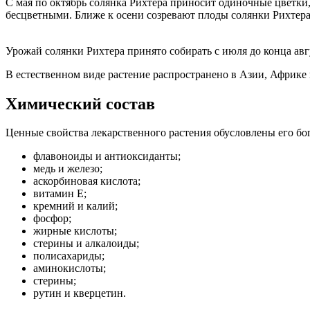
С мая по октябрь солянка Рихтера приносит одиночные цветки
бесцветными. Ближе к осени созревают плоды солянки Рихтер
Урожай солянки Рихтера принято собирать с июля до конца авг
В естественном виде растение распространено в Азии, Африке 
Химический состав
Ценные свойства лекарственного растения обусловлены его бог
флавоноиды и антиоксиданты;
медь и железо;
аскорбиновая кислота;
витамин Е;
кремний и калий;
фосфор;
жирные кислоты;
стерины и алкалоиды;
полисахариды;
аминокислоты;
стерины;
рутин и кверцетин.