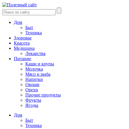
Дом
Быт
Техника
Здоровье
Красота
Медицина
Лекарства
Питание
Каши и крупы
Молочка
Мясо и рыба
Напитки
Овощи
Орехи
Прочие продукты
Фрукты
Ягоды
Дом
Быт
Техника