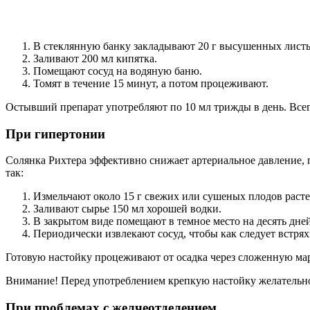
В стеклянную банку закладывают 20 г высушенных листь
Заливают 200 мл кипятка.
Помещают сосуд на водяную баню.
Томят в течение 15 минут, а потом процеживают.
Остывший препарат употребляют по 10 мл трижды в день. Всег
При гипертонии
Солянка Рихтера эффективно снижает артериальное давление, п
так:
Измельчают около 15 г свежих или сушеных плодов расте
Заливают сырье 150 мл хорошей водки.
В закрытом виде помещают в темное место на десять дней
Периодически извлекают сосуд, чтобы как следует встрях
Готовую настойку процеживают от осадка через сложенную ма
Внимание!
Перед употреблением крепкую настойку желательно
При проблемах с желчеотделением