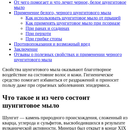
От чего помогает и что лечит черное, белое шунгитовое
мыло
Применение белого, черного шунгитового мыла
Как использовать шунгитовое мыло от прыщей
Как применять шунгитовое мыло при псориазе
При ранах и ссадинах
При перхоти
При грибке стопы
Противопоказания и возможный вред
Заключение
Отзывы о полезных свойствах и применении черного
шунгитового мыла
Свойства шунгитового мыла оказывают благотворное
воздействие на состояние волос и кожи. Гигиеническое
средство помогает избавиться от раздражений и приносит
пользу даже при серьезных заболеваниях эпидермиса.
Что такое и из чего состоит
шунгитовое мыло
Шунгит — камень природного происхождения, сложенный из
кварца, углерода и сульфитов, высвободившихся в результате
вулканической активности. Минерал был открыт в конце XIX