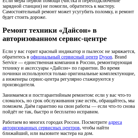
Если меры первой помощи (чистка и переподключение
зарядной станции) не помогли, обратитесь к мастеру.
Самостоятельный ремонт может усугубить поломку, и ремонт
будет стоить дороже.
Ремонт техники «Дайсон» в
авторизованном сервис-центре
Если у вас горит красный индикатор и пылесос не заряжается,
обратитесь в
официальный сервисный центр
Dyson
. Brand
Service — единственная компания в России, ремонтирующая
технику и аксессуары «Дайсон» по гарантии. Во время
починки используются только оригинальные комплектующие,
а инженеры сервис-центра регулярно стажируются у
производителя.
Занимаемся и постгарантийным ремонтом: если у вас что-то
сломалось, но срок обслуживания уже истёк, обращайтесь, мы
поможем. Даём гарантию на свои работы — если что-то снова
пойдёт не так, быстро и бесплатно исправим.
Работаем во многих городах России. Посмотрите
адреса
авторизованных сервисных центров
, чтобы найти
ближайший, или вызовите мастера на дом.